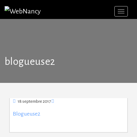
Skip
to
content
blogueuse2
18 septembre 2017
Blogueuse2