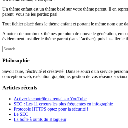
Un thème enfant est un thème basé sur votre thème parent. Il en repren
parent, vous ne les perdez pas!
Tout fichier placé dans le thème enfant et portant le même nom que dans
A noter : de nombreux thèmes premium de nouvelle génération, embarquen
évidemment installer le thème parent (sans l’activer), puis installer le 
Search
for:
Philosophie
Savoir faire, réactivité et créativité. Dans le souci d'un service perso
conception web, exécution graphique, gestion de vos réseaux sociaux à
Articles récents
Activer le contrôle parental sur YouTube
SEO : Les 11 erreurs les plus fréquentes en infographie
Protocole HTTPS optez pour la sécurité !
Le SEO
La boîte à outils du Blogueur