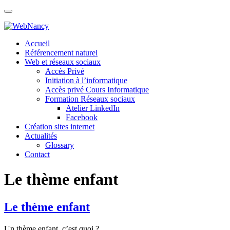
Skip
to
content
Accueil
Référencement naturel
Web et réseaux sociaux
Accès Privé
Initiation à l’informatique
Accès privé Cours Informatique
Formation Réseaux sociaux
Atelier LinkedIn
Facebook
Création sites internet
Actualités
Glossary
Contact
Le thème enfant
Le thème enfant
Un thème enfant, c’est quoi ?