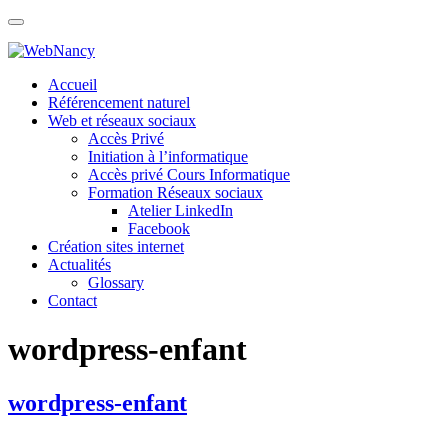
Skip
to
content
Accueil
Référencement naturel
Web et réseaux sociaux
Accès Privé
Initiation à l’informatique
Accès privé Cours Informatique
Formation Réseaux sociaux
Atelier LinkedIn
Facebook
Création sites internet
Actualités
Glossary
Contact
wordpress-enfant
wordpress-enfant